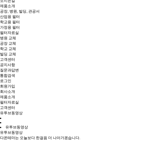
오시는길
제품소개
공장, 병원, 빌딩, 관공서
산업용 필터
학교용 필터
가정용 필터
필터자료실
병원 교체
공장 교체
학교 교체
빌딩 교체
고객센터
공지사항
질문과답변
통합검색
로그인
회원가입
회사소개
제품소개
필터자료실
고객센터
유투브동영상
유투브동영상
유투브동영상
다온테마는 오늘보다 한걸음 더 나아가겠습니다.